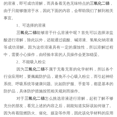
的溶液，即可成功溶解，而具备着无色无味特点的
三氧化二锑
，
由于只能够微溶于水，因此下面的内容，会帮助我们了解到相关
事宜。
1、可选择的溶液
三氧化二锑
能够溶于什么溶液中呢？首先可以选择浓盐
酸进行溶解，除此以外，还能通过硫酸、碱溶液、氢氧化钠溶液
等成功溶解。因为这些溶液具有一定的腐蚀性，所以溶解过程
中，需要小心操作，由经验丰富的人员操作会更加稳妥。
2、不能吸入粉尘
因为
三氧化二锑
不属于无毒无害的化学材料，所以各个
行业应用时，要佩戴防护品，避免不小心吸入粉尘，而引起神经
系统、呼吸系统等健康问题。比如防护服、手套等，都是基本的
防护品，具体防护措施按照相关规则而操作。
对于
三氧化二锑
怎么挑选溶液进行溶解，起初了解不够
充分的朋友，看完上述的内容之后，就能知道实际该如何做了。
因为有着阻燃防火、催化、媒染等作用，因此该化学材料的应用