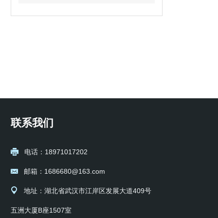
联系我们
电话：18971017202
邮箱：1686680@163.com
地址：湖北省武汉市江岸区发展大道409号
五洲大厦B座1507室