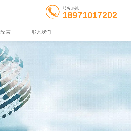
服务热线：
18971017202
线留言
联系我们